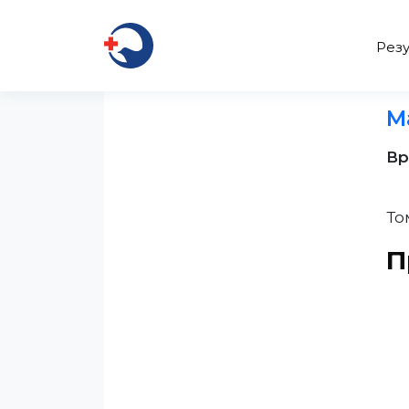
Резу
М
Вр
То
П