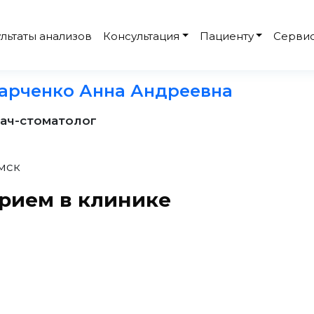
льтаты анализов
Консультация
Пациенту
Серви
арченко Анна Андреевна
ач-стоматолог
мск
рием в клинике