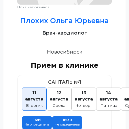
Пока нет отзывов
Плохих Ольга Юрьевна
Врач-кардиолог
Новосибирск
Прием в клинике
САНТАЛЬ №1
11
12
13
14
августа
августа
августа
августа
а
Вторник
Среда
Четверг
Пятница
С
16:15
16:30
Не определена
Не определена